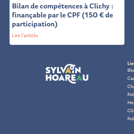
Bilan de compétences à Clichy :
finançable par le CPF (150 € de
participation)
Lire l'article
Lie
Bl
Cas
Cha
Pol
Men
CG
Pol